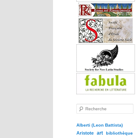
R
e
c
h
e
Alberti (Leon Battista)
r
Aristote
art
bibliothèque
c