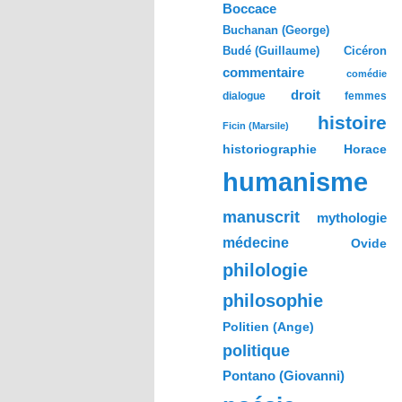
h
Boccace
e
Buchanan (George)
Budé (Guillaume)
Cicéron
commentaire
comédie
droit
dialogue
femmes
histoire
Ficin (Marsile)
historiographie
Horace
humanisme
manuscrit
mythologie
médecine
Ovide
philologie
philosophie
Politien (Ange)
politique
Pontano (Giovanni)