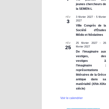
jeunes chercheurs de
la SEMEN-L
3 février 2027
-
5 février
FÉV
3
2027
VIIIe Congrès de la
Société d’Études
Médio et Néolatines
25 février 2027
-
26
FÉV
25
février 2027
De l’imaginaire aux
vestiges, des
vestiges à
l’imaginaire :
représentations
littéraires de la Grèce
antique dans sa
matérialité (XIVe-XIXe
siècle)
Voir le calendrier