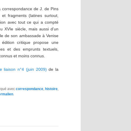
la correspondance de J. de Pins
 et fragments (latines surtout,
tion avec tout ce qui a compté
u XVIe siècle, mais aussi d’un
able de son ambassade à Venise
 édition critique propose une
ques et des emprunts textuels,
 connus et moins connus.
e liaison n°4 (juin 2009)
de la
arqué avec
correspondance
,
histoire
,
ermalien
.