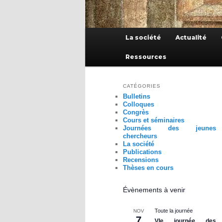
Menu
La société
Actualité
principal
Ressources
CATÉGORIES
Bulletins
Colloques
Congrès
Cours et séminaires
Journées des jeunes
chercheurs
La société
Publications
Recensions
Thèses en cours
Évènements à venir
Toute la journée
NOV
7
VIe journée des