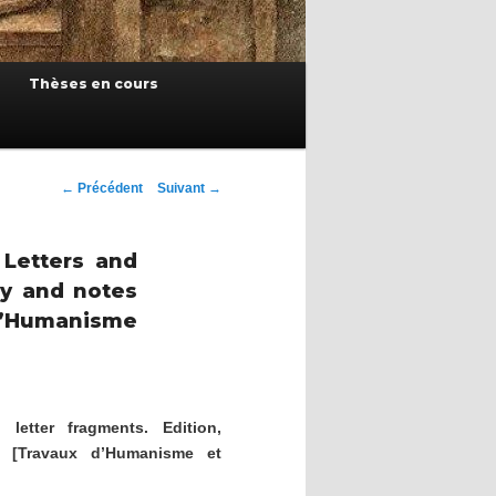
Thèses en cours
Navigation
←
Précédent
Suivant
→
des
articles
 Letters and
ry and notes
d’Humanisme
letter fragments. Edition,
 [Travaux d’Humanisme et