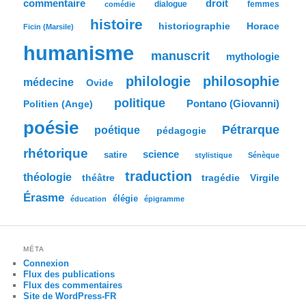
commentaire
droit
dialogue
femmes
comédie
e
histoire
historiographie
Horace
Ficin (Marsile)
humanisme
manuscrit
mythologie
philologie
philosophie
médecine
Ovide
politique
Pontano (Giovanni)
Politien (Ange)
poésie
Pétrarque
poétique
pédagogie
rhétorique
science
satire
stylistique
Sénèque
traduction
théologie
tragédie
Virgile
théâtre
Érasme
élégie
éducation
épigramme
MÉTA
Connexion
Flux des publications
Flux des commentaires
Site de WordPress-FR