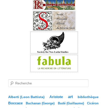
R
e
c
h
e
Aristote
art
bibliothèque
Alberti (Leon Battista)
r
Boccace
c
Buchanan (George)
Budé (Guillaume)
Cicéron
h