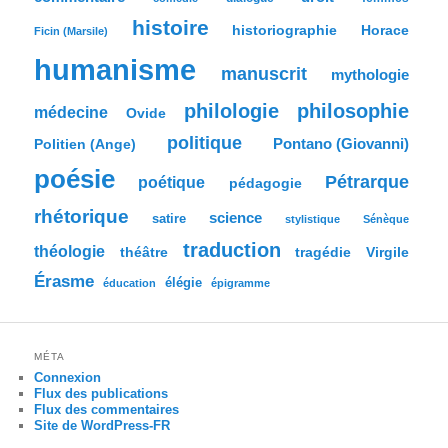
e
histoire
historiographie
Horace
Ficin (Marsile)
humanisme
manuscrit
mythologie
philologie
philosophie
médecine
Ovide
politique
Pontano (Giovanni)
Politien (Ange)
poésie
Pétrarque
poétique
pédagogie
rhétorique
science
satire
stylistique
Sénèque
traduction
théologie
tragédie
Virgile
théâtre
Érasme
élégie
éducation
épigramme
MÉTA
Connexion
Flux des publications
Flux des commentaires
Site de WordPress-FR