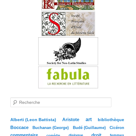
R
e
c
h
e
Aristote
art
bibliothèque
Alberti (Leon Battista)
r
Boccace
c
Buchanan (George)
Budé (Guillaume)
Cicéron
h
commentaire
droit
dialogue
femmes
comédie