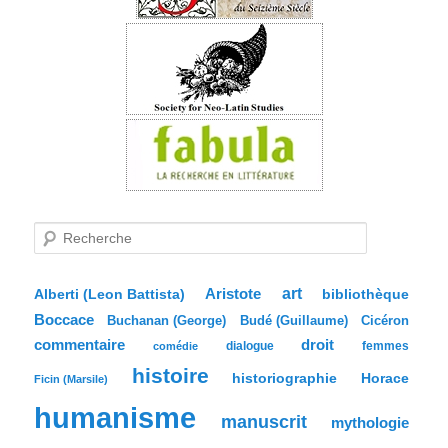
R
e
c
h
e
Aristote
art
bibliothèque
Alberti (Leon Battista)
r
Boccace
c
Buchanan (George)
Budé (Guillaume)
Cicéron
h
commentaire
droit
dialogue
femmes
comédie
e
histoire
historiographie
Horace
Ficin (Marsile)
humanisme
manuscrit
mythologie