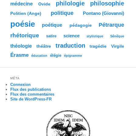
philologie
philosophie
médecine
Ovide
politique
Pontano (Giovanni)
Politien (Ange)
poésie
Pétrarque
poétique
pédagogie
rhétorique
science
satire
stylistique
Sénèque
traduction
théologie
tragédie
Virgile
théâtre
Érasme
élégie
éducation
épigramme
MÉTA
Connexion
Flux des publications
Flux des commentaires
Site de WordPress-FR