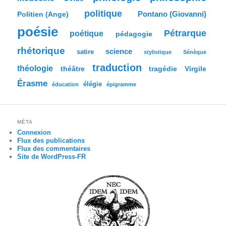
politique
Pontano (Giovanni)
Politien (Ange)
poésie
Pétrarque
poétique
pédagogie
rhétorique
science
satire
stylistique
Sénèque
traduction
théologie
tragédie
Virgile
théâtre
Érasme
élégie
éducation
épigramme
MÉTA
Connexion
Flux des publications
Flux des commentaires
Site de WordPress-FR