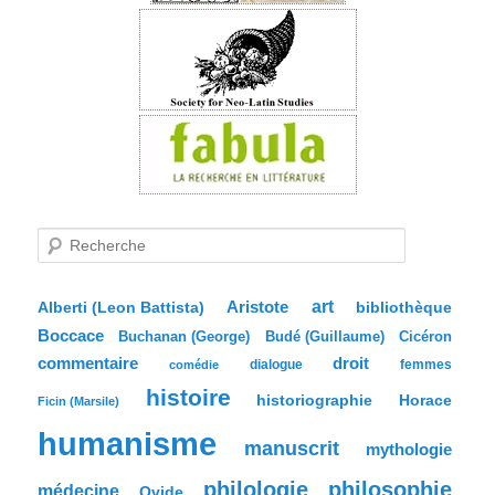
R
e
c
h
e
Aristote
art
bibliothèque
Alberti (Leon Battista)
r
Boccace
c
Buchanan (George)
Budé (Guillaume)
Cicéron
h
commentaire
droit
dialogue
femmes
comédie
e
histoire
historiographie
Horace
Ficin (Marsile)
humanisme
manuscrit
mythologie
philologie
philosophie
médecine
Ovide