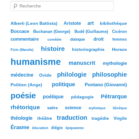
R
e
c
h
e
Aristote
art
bibliothèque
Alberti (Leon Battista)
r
Boccace
c
Buchanan (George)
Budé (Guillaume)
Cicéron
h
commentaire
droit
dialogue
femmes
comédie
e
histoire
historiographie
Horace
Ficin (Marsile)
humanisme
manuscrit
mythologie
philologie
philosophie
médecine
Ovide
politique
Pontano (Giovanni)
Politien (Ange)
poésie
Pétrarque
poétique
pédagogie
rhétorique
science
satire
stylistique
Sénèque
traduction
théologie
tragédie
Virgile
théâtre
Érasme
élégie
éducation
épigramme