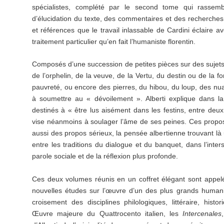
spécialistes, complété par le second tome qui rassemb
d’élucidation du texte, des commentaires et des recherches
et références que le travail inlassable de Cardini éclaire av
traitement particulier qu’en fait l’humaniste florentin.
Composés d’une succession de petites pièces sur des sujets
de l’orphelin, de la veuve, de la Vertu, du destin ou de la f
pauvreté, ou encore des pierres, du hibou, du loup, des n
à soumettre au « dévoilement ». Alberti explique dans l
destinés à « être lus aisément dans les festins, entre deux
vise néanmoins à soulager l’âme de ses peines. Ces propos 
aussi des propos sérieux, la pensée albertienne trouvant là 
entre les traditions du dialogue et du banquet, dans l’intersti
parole sociale et de la réflexion plus profonde.
Ces deux volumes réunis en un coffret élégant sont appel
nouvelles études sur l’œuvre d’un des plus grands humani
croisement des disciplines philologiques, littéraire, hist
Œuvre majeure du Quattrocento italien, les
Intercenales