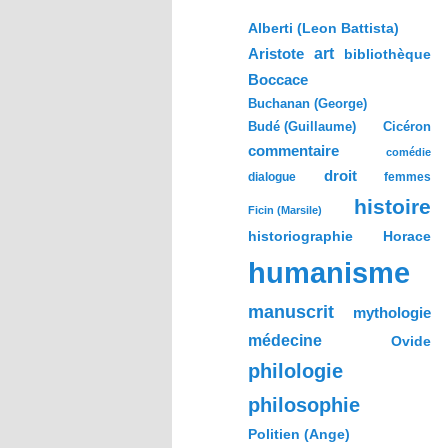
h
e
Alberti (Leon Battista)
r
Aristote
art
bibliothèque
c
h
Boccace
e
Buchanan (George)
Budé (Guillaume)
Cicéron
commentaire
comédie
droit
dialogue
femmes
histoire
Ficin (Marsile)
historiographie
Horace
humanisme
manuscrit
mythologie
médecine
Ovide
philologie
philosophie
Politien (Ange)