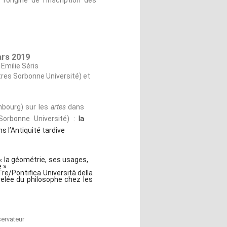
’origine de l’inscription des
ars 2019
Emilie Séris
tres Sorbonne Université) et
mbourg) sur les
artes
dans
 Sorbonne Université) :
la
s l’Antiquité tardive
la géométrie, ses usages,
«
e »
re/Pontifica Università della
elée du philosophe chez les
servateur