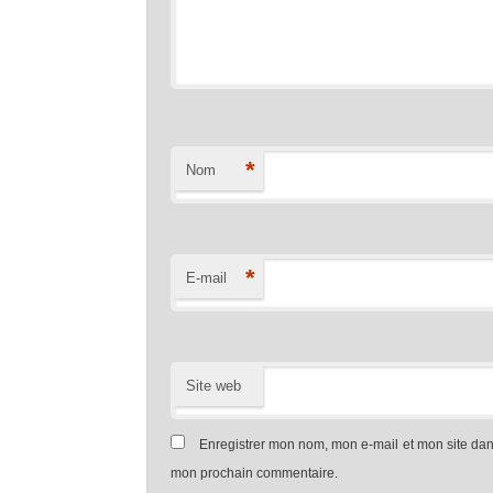
*
Nom
*
E-mail
Site web
Enregistrer mon nom, mon e-mail et mon site dan
mon prochain commentaire.