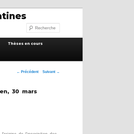
atines
Recherche
Thèses en cours
Navigation
←
Précédent
Suivant
→
des
articles
uen, 30 mars