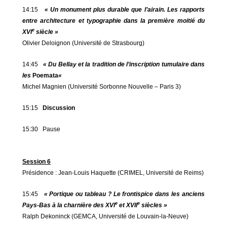
14:15
« Un monument plus durable que l’airain. Les rapports
entre architecture et typographie dans la première moitié du
e
XVI
siècle »
Olivier Deloignon (Université de Strasbourg)
14:45
« Du Bellay et la tradition de l’inscription tumulaire dans
les
Poemata
«
Michel Magnien (Université Sorbonne Nouvelle – Paris 3)
15:15
Discussion
15:30 Pause
Session 6
Présidence : Jean-Louis Haquette (CRIMEL, Université de Reims)
15:45
« Portique ou tableau ? Le frontispice dans les anciens
e
e
Pays-Bas à la charnière des XVI
et XVII
siècles »
Ralph Dekoninck (GEMCA, Université de Louvain-la-Neuve)