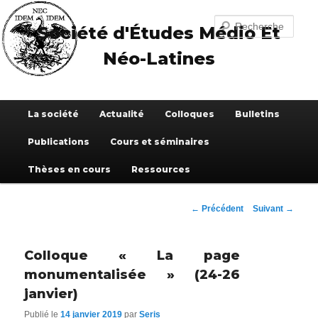
Aller
au
Recherche
Société d'Études Médio Et
contenu
principal
Néo-Latines
Menu
La société
Actualité
Colloques
Bulletins
principal
Publications
Cours et séminaires
Thèses en cours
Ressources
Navigation
←
Précédent
Suivant
→
des
articles
Colloque « La page
monumentalisée » (24-26
janvier)
Publié le
14 janvier 2019
par
Seris