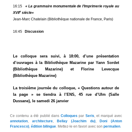
16:15
« La grammaire monumentale de l’Imprimerie royale au
e
XVII
siècle
«
Jean-Marc Chatelain (Bibliothèque nationale de France, Paris)
16:45
Discussion
Le colloque sera suivi, à 18:00, d’une présentation
d’ouvrages à la Bibliothèque Mazarine par Yann Sordet
(Bibliothèque Mazarine) et Florine Levecque
(Bibliothèque Mazarine)
La troisième journée du colloque, « Questions autour de
la page » se tiendra à l’ENS, 45 rue d’Ulm (Salle
Dussane), le samedi 26 janvier
Ce contenu a été publié dans
Colloques
par
Seris
, et marqué avec
annotation
,
architecture
,
Bellay (Joachim du)
,
Doni (Anton
Francesco)
,
édition bilingue
. Mettez-le en favori avec son
permalien
.