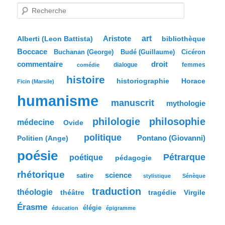
R
e
c
h
e
Aristote
art
bibliothèque
Alberti (Leon Battista)
r
Boccace
c
Buchanan (George)
Budé (Guillaume)
Cicéron
h
commentaire
droit
dialogue
femmes
comédie
e
histoire
historiographie
Horace
Ficin (Marsile)
humanisme
manuscrit
mythologie
philologie
philosophie
médecine
Ovide
politique
Pontano (Giovanni)
Politien (Ange)
poésie
Pétrarque
poétique
pédagogie
rhétorique
science
satire
stylistique
Sénèque
traduction
théologie
tragédie
Virgile
théâtre
Érasme
élégie
éducation
épigramme