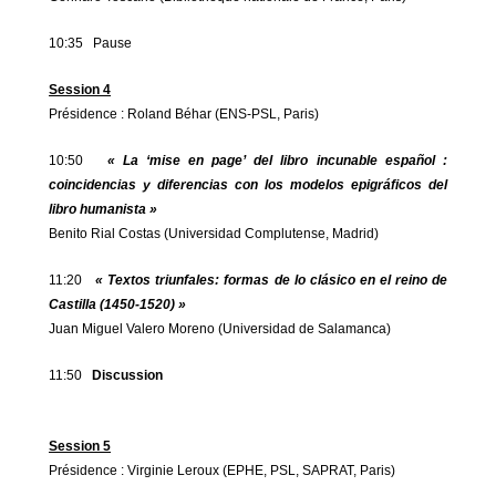
10:35 Pause
Session 4
Présidence : Roland Béhar (ENS-PSL, Paris)
10:50
« La ‘mise en page’ del libro incunable
español
:
coincidencias y diferencias con los modelos
epigráfico
s del
libro humanista »
Benito Rial Costas (Universidad Complutense, Madrid)
11:20
« Textos triunfales: formas de lo clásico en el reino de
Castilla (1450-1520) »
Juan Miguel Valero Moreno (Universidad de Salamanca)
11:50
Discussion
Session 5
Présidence : Virginie Leroux (EPHE, PSL, SAPRAT, Paris)