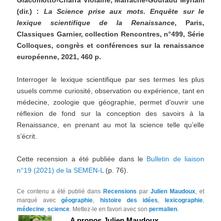
Giacomotto-Charra Violaine, Marrache-Gouraud Myriam
(dir.) :
La Science prise aux mots. Enquête sur le
lexique scientifique de la Renaissance
, Paris,
Classiques Garnier, collection Rencontres, n°499, Série
Colloques, congrès et conférences sur la renaissance
européenne, 2021, 460 p.
Interroger le lexique scientifique par ses termes les plus
usuels comme curiosité, observation ou expérience, tant en
médecine, zoologie que géographie, permet d’ouvrir une
réflexion de fond sur la conception des savoirs à la
Renaissance, en prenant au mot la science telle qu’elle
s’écrit.
Cette recension a été publiée dans le
Bulletin de liaison
n°19 (2021) de la SEMEN-L
(p. 76).
Ce contenu a été publié dans
Recensions
par
Julien Maudoux
, et
marqué avec
géographie
,
histoire des idées
,
lexicographie
,
médecine
,
science
. Mettez-le en favori avec son
permalien
.
A propos Julien Maudoux