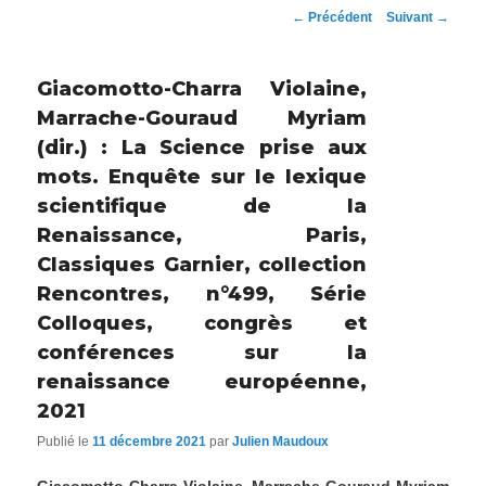
Navigation
←
Précédent
Suivant
→
des
articles
Giacomotto-Charra Violaine,
Marrache-Gouraud Myriam
(dir.) : La Science prise aux
mots. Enquête sur le lexique
scientifique de la
Renaissance, Paris,
Classiques Garnier, collection
Rencontres, n°499, Série
Colloques, congrès et
conférences sur la
renaissance européenne,
2021
Publié le
11 décembre 2021
par
Julien Maudoux