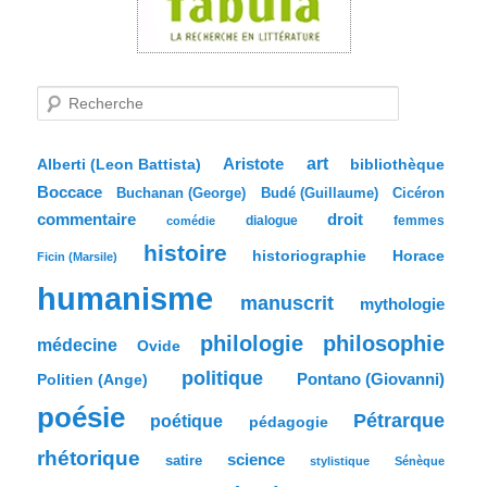
R
e
c
h
e
Aristote
art
bibliothèque
Alberti (Leon Battista)
r
Boccace
c
Buchanan (George)
Budé (Guillaume)
Cicéron
h
commentaire
droit
dialogue
femmes
comédie
e
histoire
historiographie
Horace
Ficin (Marsile)
humanisme
manuscrit
mythologie
philologie
philosophie
médecine
Ovide
politique
Pontano (Giovanni)
Politien (Ange)
poésie
Pétrarque
poétique
pédagogie
rhétorique
science
satire
stylistique
Sénèque