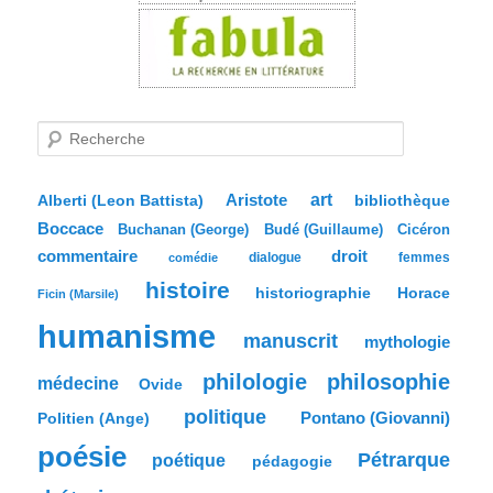
R
e
c
h
e
Aristote
art
bibliothèque
Alberti (Leon Battista)
r
Boccace
c
Buchanan (George)
Budé (Guillaume)
Cicéron
h
commentaire
droit
dialogue
femmes
comédie
e
histoire
historiographie
Horace
Ficin (Marsile)
humanisme
manuscrit
mythologie
philologie
philosophie
médecine
Ovide
politique
Pontano (Giovanni)
Politien (Ange)
poésie
Pétrarque
poétique
pédagogie