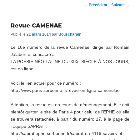
Navigation
←
Précédent
Suivant
→
des
articles
Revue CAMENAE
Publié le
21 mars 2014
par
Bouscharain
Le 16e numéro de la revue Camenae, dirigé par Romain
Jalabert et consacré à
LA POÉSIE NÉO-LATINE DU XIXe SIÈCLE À NOS JOURS,
est en ligne.
Voici le lien actuel pour ce numéro :
http://www.paris-sorbonne.fr/revue-en-ligne-camenulae
Attention, la revue est en cours de déménagement. Elle doit
bientôt quitter le site de Paris 4 pour celui de l’EPHE où elle
se trouvera rattachée, à partir du numéro 17, à la page de
l’Equipe SAPRAT :
http://saprat.ephe.sorbonne.fr/saprat-ea-4116-savoirs-et-