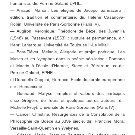
humaniste, dir. Perrine Galand,EPHE.
— Arnaud, Marion, Les élégies de Jacopo Sannazaro :
édition, tradition et commentaire, dir. Hélène Casanova-
Robin, Université de Paris-Sorbonne (Paris IV).
— Augiron, Véronique, Théodore de Bèze, des Juvenilia
(1548) au Passavant (1553) : rupture et permanence, dir.
Henri Lamarque, Université de Toulouse II-Le Mirail.
— Bost-Fiévet, Mélanie, Allégorie et projet poétique. Les
Muses et les Nymphes dans la poésie néo-latine : Pontano
et Macrin à l’école d’Horace, Stace et Pétrarque, co-dir.
Perrine Galand, EPHE
et Donatella Coppini, Florence, Ecole doctorale européenne
sur l’Humanisme.
— Bonnaud, Maryse, Emplois et valeurs des participes
chez Grégoire de Tours et quelques autres auteurs, dir.
Michelle Fruyt, Université de Paris-Sorbonne (Paris IV).
— Cancel, Christine, Résurgences de la Consolation de la
Philosophie de Boèce au XIVe siècle, dir. Francine Mora,
Versaille-Saint-Quentin en Yvelynes.