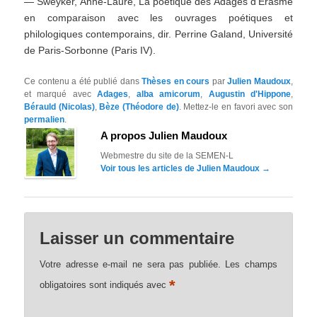
— Sweyker, Anne-Laure, La poétique des Adages d’Érasme
en comparaison avec les ouvrages poétiques et
philologiques contemporains, dir. Perrine Galand, Université
de Paris-Sorbonne (Paris IV).
Ce contenu a été publié dans
Thèses en cours
par
Julien Maudoux
,
et marqué avec
Adages
,
alba amicorum
,
Augustin d'Hippone
,
Bérauld (Nicolas)
,
Bèze (Théodore de)
. Mettez-le en favori avec son
permalien
.
A propos Julien Maudoux
Webmestre du site de la SEMEN-L
Voir tous les articles de Julien Maudoux
→
Laisser un commentaire
Votre adresse e-mail ne sera pas publiée.
Les champs
*
obligatoires sont indiqués avec