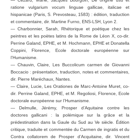
— Cézard, Marie, Jacques Bourgoin, De origine usu et
ratione vulgarium vocum linguae gallicae, italicae et
hispanicae (Paris, S. Prevosteau, 1583) : édition, traduction
et commentaire, dir. Martine Furno, ENS-LSH, Lyon 2.
— Charbonnier, Sarah, Rhétorique et poétique chez les
peintres et les poètes latins de la Rome de Léon X, co-dir.
Perrine Galand, EPHE, et M. Hochmann, EPHE et Donatella
Coppini, Florence, Ecole doctorale européenne sur
l’Humanisme.
— Chauvin, Claire, Les Buccolicum carmen de Giovanni
Boccacio : présentation, traduction, notes et commentaires,
dir. Pierre Maréchaux, Nantes.
— Claire, Lucie, Les Orationes de Marc-Antoine Muret, co-
dir. Perrine Galand, EPHE, et M. Regoliosi, Florence, Ecole
doctorale européenne sur l’Humanisme.
— Delmulle, Jérémy, Prosper d’Aquitaine contre les
doctores gallicani : la polémique sur la grâce et la
prédestination dans la Gaule du Sud au Ve siècle. Édition
critique, traduite et commentée du Carmen de ingratis et du
Contra collatorem de Prosper d’Acquitaine, dir. Vincent