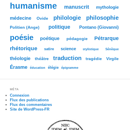
humanisme
manuscrit
mythologie
philologie
philosophie
médecine
Ovide
politique
Pontano (Giovanni)
Politien (Ange)
poésie
Pétrarque
poétique
pédagogie
rhétorique
science
satire
stylistique
Sénèque
traduction
théologie
tragédie
Virgile
théâtre
Érasme
élégie
éducation
épigramme
MÉTA
Connexion
Flux des publications
Flux des commentaires
Site de WordPress-FR