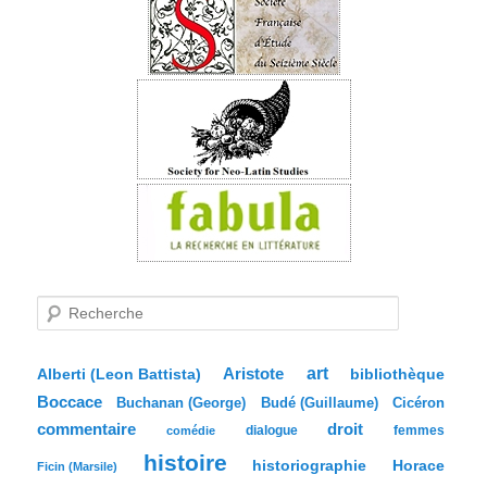
R
e
c
h
e
Aristote
art
bibliothèque
Alberti (Leon Battista)
r
Boccace
c
Buchanan (George)
Budé (Guillaume)
Cicéron
h
commentaire
droit
dialogue
femmes
comédie
e
histoire
historiographie
Horace
Ficin (Marsile)