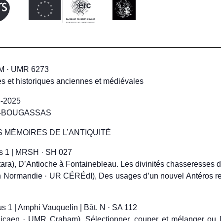
M · UMR 6273
s et historiques anciennes et médiévales
-2025
ER-BOUGASSAS
 MÉMOIRES DE L’ANTIQUITÉ
us 1 | MRSH · SH 027
ra), D’Antioche à Fontainebleau. Les divinités chasseresses 
n Normandie · UR CÉRÉdI), Des usages d’un nouvel Antéros re
us 1 | Amphi Vauquelin | Bât. N · SA 112
 · UMR Craham), Sélectionner, couper et mélanger ou la 