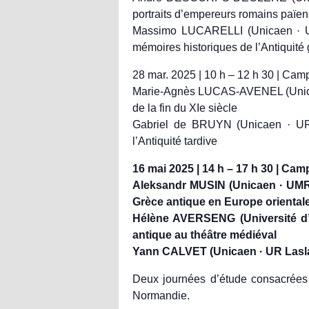
portraits d’empereurs romains païe
Massimo LUCARELLI (Unicaen · UR 
mémoires historiques de l’Antiquit
28 mar. 2025 | 10 h – 12 h 30 | Cam
Marie-Agnès LUCAS-AVENEL (Unicae
de la fin du XIe siècle
Gabriel de BRUYN (Unicaen · UR 
l’Antiquité tardive
16 mai 2025 | 14 h – 17 h 30 | Ca
Aleksandr MUSIN (Unicaen · UMR 
Grèce antique en Europe oriental
Hélène AVERSENG (Université d’
antique au théâtre médiéval
Yann CALVET (Unicaen · UR Laslar)
Deux journées d’étude consacrées 
Normandie.