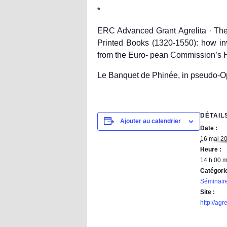
*
ERC Advanced Grant Agrelita · The 
Printed Books (1320-1550): how in
from the Euro- pean Commission’s 
Le Banquet de Phinée, in pseudo-Opp
DÉTAIL
Ajouter au calendrier
Date :
16 mai 2
Heure :
14 h 00 m
Catégori
Séminair
Site :
http://agr