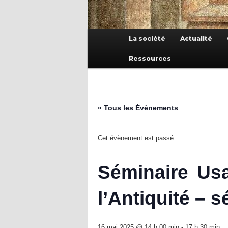
Menu
La société
Actualité
principal
Ressources
« Tous les Évènements
Cet évènement est passé.
Séminaire Usa
l’Antiquité – 
16 mai 2025 @ 14 h 00 min
-
17 h 30 min