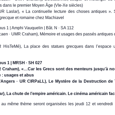
ns dans le premier Moyen Âge (VIe-Xe siècles)
Laslar), « La continuelle lecture des choses antiques ». 
é grecque et romaine chez Machiavel
pus 1 | Amphi Vauquelin | Bât. N · SA 112
n · UMR Craham), Mémoire et usages des passés antiques dan
HisTeMé), La place des statues grecques dans l’espace 
mpus 1 | MRSH · SH 027
Craham), «…Car les Grecs sont des menteurs jusqu’à nos 
e : usages et abus
Angers · UR CIRPaLL), Le Mystère de la Destruction de 
, La chute de l’empire américain. Le cinéma américain face
au même thème seront organisées les jeudi 12 et vendredi 1