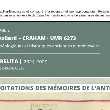
aullier-Bougassas et consacré à la réception et aux appropriations littéraire
) organise à l’université de Caen Normandie un cycle de séminaires dédiés a