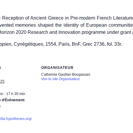
Reception of Ancient Greece in Pre-modern French Literature 
vented memories shaped the identity of European communities
Horizon 2020 Research and Innovation programme under gran
ien, Cynégétiques, 1554, Paris, BnF, Grec 2736, fol. 33r.
S
ORGANISATEUR
Catherine Gaullier-Bougassas
Voir le site Organisateur
025
in - 17 h 30 min
e d’Évènement:
e
elita.hypotheses.org/