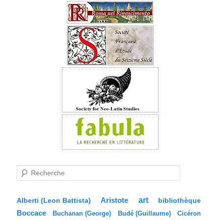
R
e
c
h
e
Aristote
art
bibliothèque
Alberti (Leon Battista)
r
Boccace
c
Buchanan (George)
Budé (Guillaume)
Cicéron
h