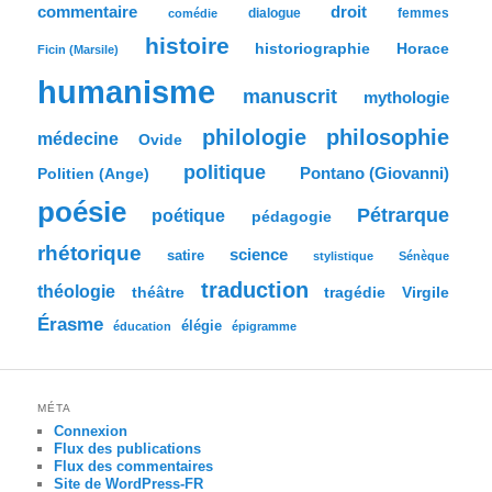
commentaire
droit
dialogue
femmes
comédie
e
histoire
historiographie
Horace
Ficin (Marsile)
humanisme
manuscrit
mythologie
philologie
philosophie
médecine
Ovide
politique
Pontano (Giovanni)
Politien (Ange)
poésie
Pétrarque
poétique
pédagogie
rhétorique
science
satire
stylistique
Sénèque
traduction
théologie
tragédie
Virgile
théâtre
Érasme
élégie
éducation
épigramme
MÉTA
Connexion
Flux des publications
Flux des commentaires
Site de WordPress-FR