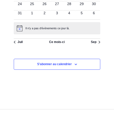
0
0
0
0
0
0
0
24
25
26
27
28
29
30
évènements
évènements
évènements
évènements
évènements
évènements
évènements
0
0
0
0
0
0
0
31
1
2
3
4
5
6
évènements
évènements
évènements
évènements
évènements
évènements
évènements
Il n’y a pas d’évènements ce jour là.
Notice
Juil
Ce mois-ci
Sep
S’abonner au calendrier