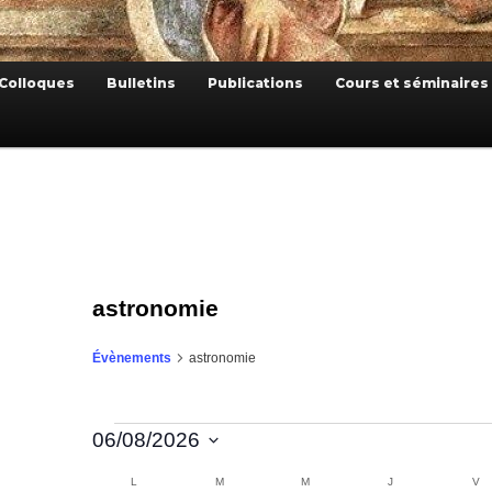
Colloques
Bulletins
Publications
Cours et séminaires
astronomie
astronomie
Évènements
Évènements
06/08/2026
Sélectionnez
une
Calendrier
L
LUNDI
M
MARDI
M
MERCREDI
J
JEUDI
V
V