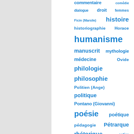
commentaire
comédie
droit
dialogue
femmes
histoire
Ficin (Marsile)
historiographie
Horace
humanisme
manuscrit
mythologie
médecine
Ovide
philologie
philosophie
Politien (Ange)
politique
Pontano (Giovanni)
poésie
poétique
Pétrarque
pédagogie
rhétorique