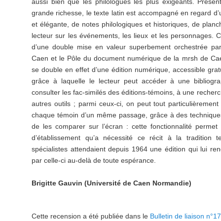
aussi bien que les philologues les plus exigeants. Présen
grande richesse, le texte latin est accompagné en regard d’
et élégante, de notes philologiques et historiques, de planch
lecteur sur les événements, les lieux et les personnages. C
d’une double mise en valeur superbement orchestrée par 
Caen et le Pôle du document numérique de la mrsh de Cae
se double en effet d’une édition numérique, accessible gratui
grâce à laquelle le lecteur peut accéder à une bibliogra
consulter les fac-similés des éditions-témoins, à une recher
autres outils ; parmi ceux-ci, on peut tout particulièrement s
chaque témoin d’un même passage, grâce à des techniques
de les comparer sur l’écran : cette fonctionnalité permet d
d’établissement qu’a nécessité ce récit à la tradition 
spécialistes attendaient depuis 1964 une édition qui lui rend
par celle-ci au-delà de toute espérance.
Brigitte Gauvin (Université de Caen Normandie)
Cette recension a été publiée dans le
Bulletin de liaison n°