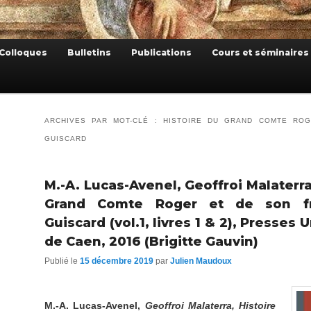
Colloques
Bulletins
Publications
Cours et séminaires
ARCHIVES PAR MOT-CLÉ :
HISTOIRE DU GRAND COMTE RO
GUISCARD
M.-A. Lucas-Avenel, Geoffroi Malaterra
Grand Comte Roger et de son fr
Guiscard (vol.1, livres 1 & 2), Presses 
de Caen, 2016 (Brigitte Gauvin)
Publié le
15 décembre 2019
par
Julien Maudoux
M.-A. Lucas-Avenel,
Geoffroi Malaterra, Histoire