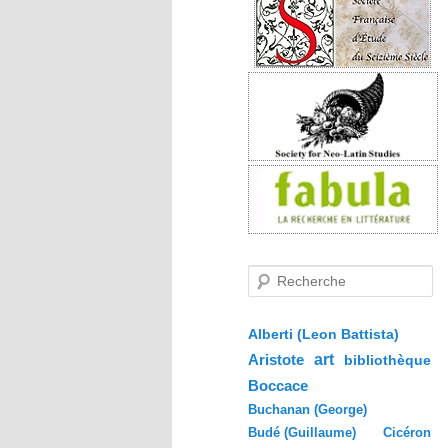
R
e
c
h
e
Alberti (Leon Battista)
r
Aristote
art
bibliothèque
c
h
Boccace
e
Buchanan (George)
Budé (Guillaume)
Cicéron