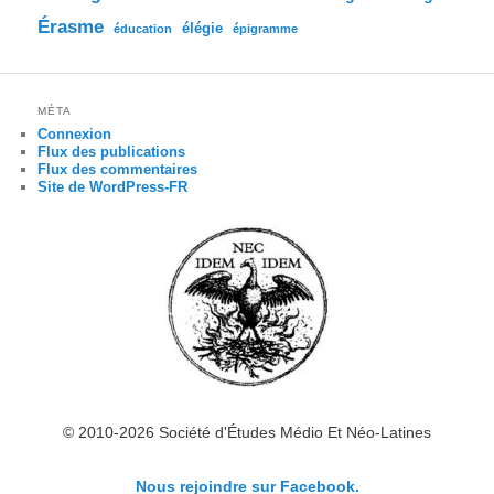
Érasme
élégie
éducation
épigramme
MÉTA
Connexion
Flux des publications
Flux des commentaires
Site de WordPress-FR
© 2010-2026 Société d'Études Médio Et Néo-Latines
Nous rejoindre sur Facebook.