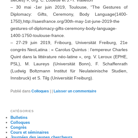
– 30 mai -1er juin 2019, Toulouse, “The Gestures of
Diplomacy: Gifts, Ceremony, Body Language(1400-
1750),http://saesfrance.org/30th-may-1st-june-2019-the
gestures-of-diplomacy-gifts-ceremony-body-language-
1400-1750-toulouse-france.
– 27-29 juin 2019, Fribourg, Universität Freiburg, 21e
congrès NeoLatina : « Carolus Quintus : l’empereur Charles
Quint dans la littérature néo-latine », org. V. Leroux (EPHE,
PSL), M. Laureys (Universität Bonn), F. Schaffenrath
(Ludwig Boltzmann Institut für Neulateinische Studien,
Innsbruck) et S. Tilg (Universität Freiburg).
Publié dans
Colloques
|
|
Laisser un commentaire
CATÉGORIES
Bulletins
Colloques
Congrès
Cours et séminaires
Journées des jeunes chercheurs