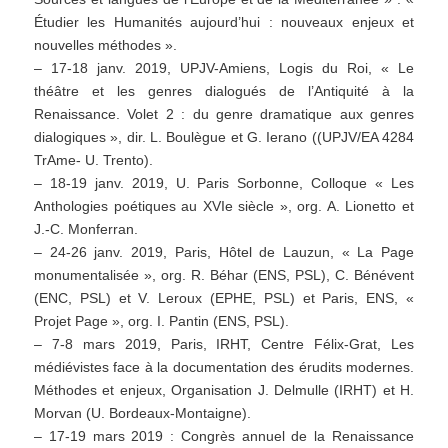
Étudier les Humanités aujourd’hui : nouveaux enjeux et
nouvelles méthodes ».
– 17-18 janv. 2019, UPJV-Amiens, Logis du Roi, « Le
théâtre et les genres dialogués de l’Antiquité à la
Renaissance. Volet 2 : du genre dramatique aux genres
dialogiques », dir. L. Boulègue et G. Ierano ((UPJV/EA 4284
TrAme- U. Trento).
– 18-19 janv. 2019, U. Paris Sorbonne, Colloque « Les
Anthologies poétiques au XVIe siècle », org. A. Lionetto et
J.-C. Monferran.
– 24-26 janv. 2019, Paris, Hôtel de Lauzun, « La Page
monumentalisée », org. R. Béhar (ENS, PSL), C. Bénévent
(ENC, PSL) et V. Leroux (EPHE, PSL) et Paris, ENS, «
Projet Page », org. I. Pantin (ENS, PSL).
– 7-8 mars 2019, Paris, IRHT, Centre Félix-Grat, Les
médiévistes face à la documentation des érudits modernes.
Méthodes et enjeux, Organisation J. Delmulle (IRHT) et H.
Morvan (U. Bordeaux-Montaigne).
– 17-19 mars 2019 : Congrès annuel de la Renaissance