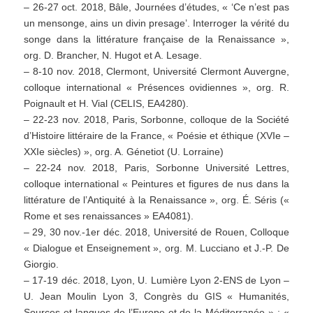
– 26-27 oct. 2018, Bâle, Journées d’études, « ‘Ce n’est pas
un mensonge, ains un divin presage’. Interroger la vérité du
songe dans la littérature française de la Renaissance »,
org. D. Brancher, N. Hugot et A. Lesage.
– 8-10 nov. 2018, Clermont, Université Clermont Auvergne,
colloque international « Présences ovidiennes », org. R.
Poignault et H. Vial (CELIS, EA4280).
– 22-23 nov. 2018, Paris, Sorbonne, colloque de la Société
d’Histoire littéraire de la France, « Poésie et éthique (XVIe –
XXIe siècles) », org. A. Génetiot (U. Lorraine)
– 22-24 nov. 2018, Paris, Sorbonne Université Lettres,
colloque international « Peintures et figures de nus dans la
littérature de l’Antiquité à la Renaissance », org. É. Séris («
Rome et ses renaissances » EA4081).
– 29, 30 nov.-1er déc. 2018, Université de Rouen, Colloque
« Dialogue et Enseignement », org. M. Lucciano et J.-P. De
Giorgio.
– 17-19 déc. 2018, Lyon, U. Lumière Lyon 2-ENS de Lyon –
U. Jean Moulin Lyon 3, Congrès du GIS « Humanités,
Sources et langues de l’Europe et de la Méditerranée » : «