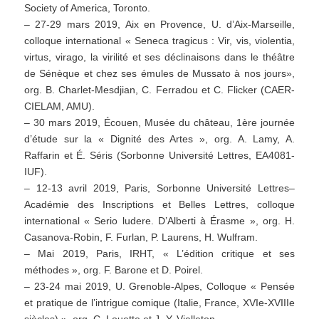
Society of America, Toronto.
– 27-29 mars 2019, Aix en Provence, U. d’Aix-Marseille,
colloque international « Seneca tragicus : Vir, vis, violentia,
virtus, virago, la virilité et ses déclinaisons dans le théâtre
de Sénèque et chez ses émules de Mussato à nos jours»,
org. B. Charlet-Mesdjian, C. Ferradou et C. Flicker (CAER-
CIELAM, AMU).
– 30 mars 2019, Écouen, Musée du château, 1ère journée
d’étude sur la « Dignité des Artes », org. A. Lamy, A.
Raffarin et É. Séris (Sorbonne Université Lettres, EA4081-
IUF).
– 12-13 avril 2019, Paris, Sorbonne Université Lettres–
Académie des Inscriptions et Belles Lettres, colloque
international « Serio ludere. D’Alberti à Érasme », org. H.
Casanova-Robin, F. Furlan, P. Laurens, H. Wulfram.
– Mai 2019, Paris, IRHT, « L’édition critique et ses
méthodes », org. F. Barone et D. Poirel.
– 23-24 mai 2019, U. Grenoble-Alpes, Colloque « Pensée
et pratique de l’intrigue comique (Italie, France, XVIe-XVIIIe
siècles) », org. C. Louette et J.-Y. Vialleton