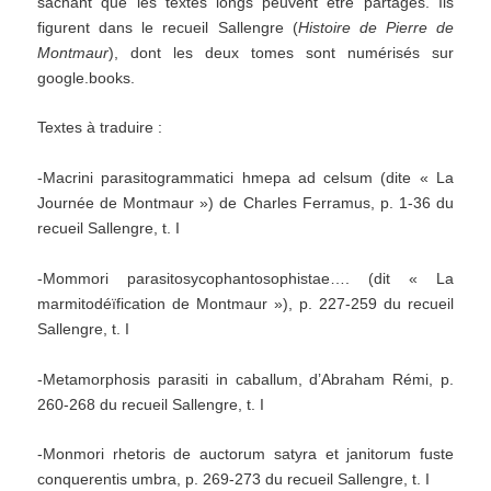
sachant que les textes longs peuvent être partagés. Ils
figurent dans le recueil Sallengre (
Histoire de Pierre de
Montmaur
), dont les deux tomes sont numérisés sur
google.books.
Textes à traduire :
-Macrini parasitogrammatici hmepa ad celsum (dite « La
Journée de Montmaur ») de Charles Ferramus, p. 1-36 du
recueil Sallengre, t. I
-Mommori parasitosycophantosophistae…. (dit « La
marmitodéïfication de Montmaur »), p. 227-259 du recueil
Sallengre, t. I
-Metamorphosis parasiti in caballum, d’Abraham Rémi, p.
260-268 du recueil Sallengre, t. I
-Monmori rhetoris de auctorum satyra et janitorum fuste
conquerentis umbra, p. 269-273 du recueil Sallengre, t. I