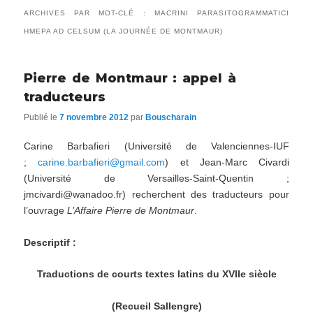
ARCHIVES PAR MOT-CLÉ :
MACRINI PARASITOGRAMMATICI
HMEPA AD CELSUM (LA JOURNÉE DE MONTMAUR)
Pierre de Montmaur : appel à
traducteurs
Publié le
7 novembre 2012
par
Bouscharain
Carine Barbafieri (Université de Valenciennes-IUF
;
carine.barbafieri@gmail.com
) et Jean-Marc Civardi
(Université de Versailles-Saint-Quentin ;
jmcivardi@wanadoo.fr) recherchent des traducteurs pour
l’ouvrage
L’Affaire Pierre de Montmaur
.
Descriptif :
Traductions de courts textes latins du XVIIe siècle
(Recueil Sallengre)