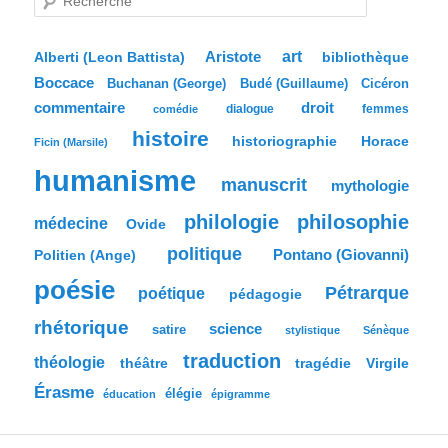
e
c
h
e
Aristote
art
bibliothèque
Alberti (Leon Battista)
r
Boccace
c
Buchanan (George)
Budé (Guillaume)
Cicéron
h
commentaire
droit
dialogue
femmes
comédie
e
histoire
historiographie
Horace
Ficin (Marsile)
humanisme
manuscrit
mythologie
philologie
philosophie
médecine
Ovide
politique
Pontano (Giovanni)
Politien (Ange)
poésie
Pétrarque
poétique
pédagogie
rhétorique
science
satire
stylistique
Sénèque
traduction
théologie
tragédie
Virgile
théâtre
Érasme
élégie
éducation
épigramme