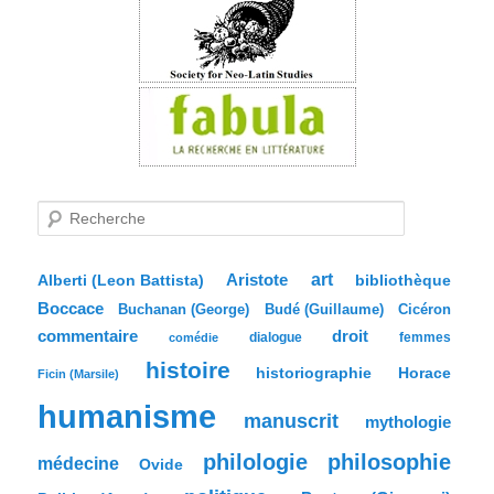
R
e
c
h
e
Aristote
art
bibliothèque
Alberti (Leon Battista)
r
Boccace
c
Buchanan (George)
Budé (Guillaume)
Cicéron
h
commentaire
droit
dialogue
femmes
comédie
e
histoire
historiographie
Horace
Ficin (Marsile)
humanisme
manuscrit
mythologie
philologie
philosophie
médecine
Ovide