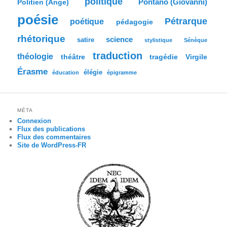
politique
Pontano (Giovanni)
Politien (Ange)
poésie
Pétrarque
poétique
pédagogie
rhétorique
science
satire
stylistique
Sénèque
traduction
théologie
tragédie
Virgile
théâtre
Érasme
élégie
éducation
épigramme
MÉTA
Connexion
Flux des publications
Flux des commentaires
Site de WordPress-FR