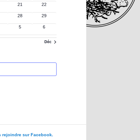
0
0
21
22
ènements
évènements
évènements
0
0
28
29
ènements
évènements
évènements
0
0
5
6
ènements
évènements
évènements
Déc
 rejoindre sur Facebook.