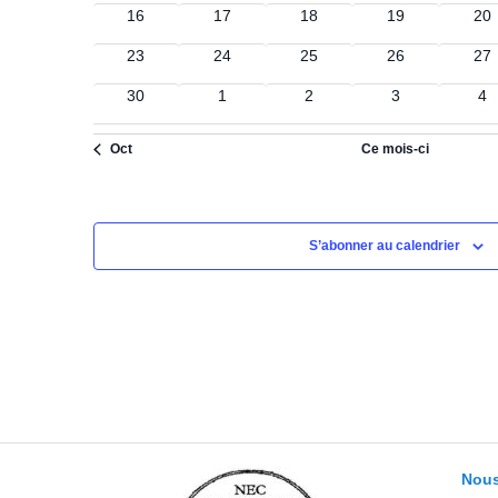
0
0
0
0
0
16
17
18
19
20
évènements
évènements
évènements
évènements
év
0
0
0
0
0
23
24
25
26
27
évènements
évènements
évènements
évènements
év
0
0
0
0
0
30
1
2
3
4
évènements
évènements
évènements
évènements
év
Oct
Ce mois-ci
S’abonner au calendrier
Nous