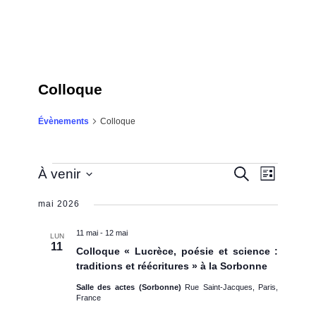
Colloque
Colloque
Évènements
Évènements
Recherche
Recherche
À venir
NAVIGATIO
Liste
et
Sélectionnez
navigation
DE
une
de
mai 2026
VUES
date.
vues
Évènements
ÉVÈNEMEN
11 mai
-
12 mai
LUN
11
Colloque « Lucrèce, poésie et science :
traditions et réécritures » à la Sorbonne
Salle des actes (Sorbonne)
Rue Saint-Jacques, Paris,
France