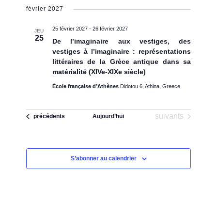
février 2027
25 février 2027
-
26 février 2027
JEU
25
De l’imaginaire aux vestiges, des
vestiges à l’imaginaire : représentations
littéraires de la Grèce antique dans sa
matérialité (XIVe-XIXe siècle)
École française d’Athènes
Didotou 6, Athina, Greece
Évènements
suivants
Évènements
précédents
Aujourd’hui
S’abonner au calendrier