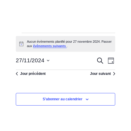
Évènements
for
Aucun évènements planifié pour 27 novembre 2024. Passer
27
Notice
aux
évènements suivants
.
novembre
2024
Recherche
Recherche
27/11/2024
NAVIGATIO
Jour
et
Sélectionnez
navigation
DE
une
de
Jour précédent
Jour suivant
VUES
date.
vues
Évènements
ÉVÈNEMEN
S’abonner au calendrier