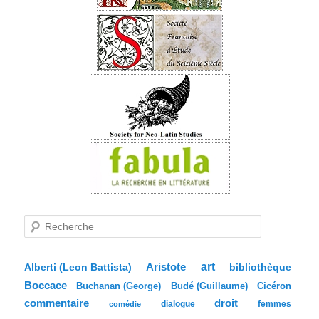
R
e
c
h
e
Aristote
art
bibliothèque
Alberti (Leon Battista)
r
Boccace
c
Buchanan (George)
Budé (Guillaume)
Cicéron
h
commentaire
droit
dialogue
femmes
comédie
e