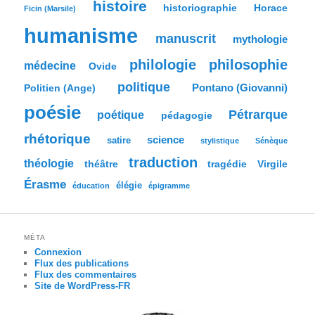
histoire
historiographie
Horace
Ficin (Marsile)
humanisme
manuscrit
mythologie
philologie
philosophie
médecine
Ovide
politique
Pontano (Giovanni)
Politien (Ange)
poésie
Pétrarque
poétique
pédagogie
rhétorique
science
satire
stylistique
Sénèque
traduction
théologie
tragédie
Virgile
théâtre
Érasme
élégie
éducation
épigramme
MÉTA
Connexion
Flux des publications
Flux des commentaires
Site de WordPress-FR