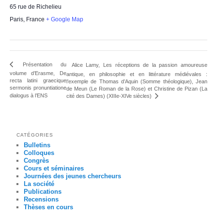
65 rue de Richelieu
Paris
,
France
+ Google Map
Présentation du
Alice Lamy, Les réceptions de la passion amoureuse
volume d’Erasme, De
antique, en philosophie et en littérature médiévales :
recta latini graecique
l’exemple de Thomas d’Aquin (Somme théologique), Jean
sermonis pronuntiatione
de Meun (Le Roman de la Rose) et Christine de Pizan (La
dialogus à l’ENS
cité des Dames) (XIIIe-XIVe siècles)
CATÉGORIES
Bulletins
Colloques
Congrès
Cours et séminaires
Journées des jeunes chercheurs
La société
Publications
Recensions
Thèses en cours