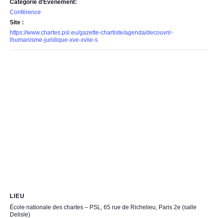
Catégorie d’Évènement:
Conférence
Site :
https://www.chartes.psl.eu/gazette-chartiste/agenda/decouvrir-
lhumanisme-juridique-xve-xviie-s
LIEU
École nationale des chartes – PSL, 65 rue de Richelieu, Paris 2e (salle
Delisle)