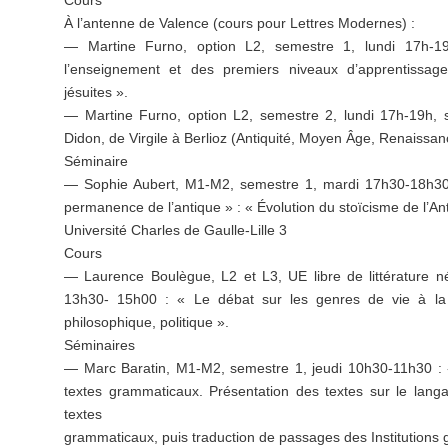
Cours
À l’antenne de Valence (cours pour Lettres Modernes) :
— Martine Furno, option L2, semestre 1, lundi 17h-19
l’enseignement et des premiers niveaux d’apprentissages
jésuites ».
— Martine Furno, option L2, semestre 2, lundi 17h-19h, s
Didon, de Virgile à Berlioz (Antiquité, Moyen Âge, Renaissan
Séminaire
— Sophie Aubert, M1-M2, semestre 1, mardi 17h30-18h30,
permanence de l’antique » : « Évolution du stoïcisme de l’An
Université Charles de Gaulle-Lille 3
Cours
— Laurence Boulègue, L2 et L3, UE libre de littérature né
13h30- 15h00 : « Le débat sur les genres de vie à la 
philosophique, politique ».
Séminaires
— Marc Baratin, M1-M2, semestre 1, jeudi 10h30-11h30 : « 
textes grammaticaux. Présentation des textes sur le lan
textes
grammaticaux, puis traduction de passages des Institutions 