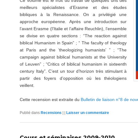
Ce volume est le fruit du travail de quelques uns des
meilleurs spécialistes d’Erasme et des études
bibliques à la Renaissance. On a privilégié une
approche européenne. Après une introduction sur
l’avant Erasme (l’Italie et l’affaire Reuchlin), l’ensemble
se divise en quatre sections : “The reaction against
biblical Humanism in Spain” ; “ The faculty of theology
at Paris and the ‘theologizing humanists’ ” ; “The
campaign against biblical humanists at the University
of Leuven” ; “Critics of biblical humanism in sixteenth
century Italy”. C’est un tour d’horizon très stimulant à
partir des foyers d’opposition où les théologiens
veillent.
Cette recension est extraite du
Bulletin de liaison n°8 de n
Publié dans
Recensions
|
|
Laisser un commentaire
Cours et séminaires 2009-2010