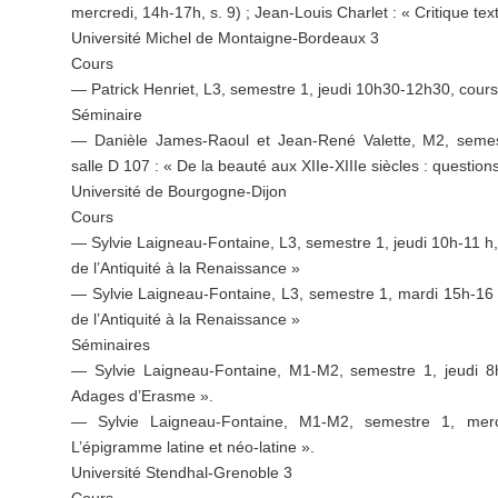
mercredi, 14h-17h, s. 9) ; Jean-Louis Charlet : « Critique text
Université Michel de Montaigne-Bordeaux 3
Cours
— Patrick Henriet, L3, semestre 1, jeudi 10h30-12h30, cours 
Séminaire
— Danièle James-Raoul et Jean-René Valette, M2, semes
salle D 107 : « De la beauté aux XIIe-XIIIe siècles : questio
Université de Bourgogne-Dijon
Cours
— Sylvie Laigneau-Fontaine, L3, semestre 1, jeudi 10h-11 h,
de l’Antiquité à la Renaissance »
— Sylvie Laigneau-Fontaine, L3, semestre 1, mardi 15h-16 h
de l’Antiquité à la Renaissance »
Séminaires
— Sylvie Laigneau-Fontaine, M1-M2, semestre 1, jeudi 8h
Adages d’Erasme ».
— Sylvie Laigneau-Fontaine, M1-M2, semestre 1, merc
L’épigramme latine et néo-latine ».
Université Stendhal-Grenoble 3