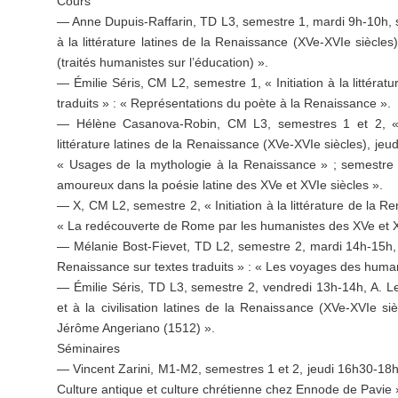
Cours
— Anne Dupuis-Raffarin, TD L3, semestre 1, mardi 9h-10h, s. 6
à la littérature latines de la Renaissance (XVe-XVIe siècle
(traités humanistes sur l’éducation) ».
— Émilie Séris, CM L2, semestre 1, « Initiation à la littérat
traduits » : « Représentations du poète à la Renaissance ».
— Hélène Casanova-Robin, CM L3, semestres 1 et 2, « In
littérature latines de la Renaissance (XVe-XVIe siècles), jeu
« Usages de la mythologie à la Renaissance » ; semestre 
amoureux dans la poésie latine des XVe et XVIe siècles ».
— X, CM L2, semestre 2, « Initiation à la littérature de la Re
« La redécouverte de Rome par les humanistes des XVe et X
— Mélanie Bost-Fievet, TD L2, semestre 2, mardi 14h-15h, « I
Renaissance sur textes traduits » : « Les voyages des human
— Émilie Séris, TD L3, semestre 2, vendredi 13h-14h, A. Le Ve
et à la civilisation latines de la Renaissance (XVe-XVIe si
Jérôme Angeriano (1512) ».
Séminaires
— Vincent Zarini, M1-M2, semestres 1 et 2, jeudi 16h30-18
Culture antique et culture chrétienne chez Ennode de Pavie 