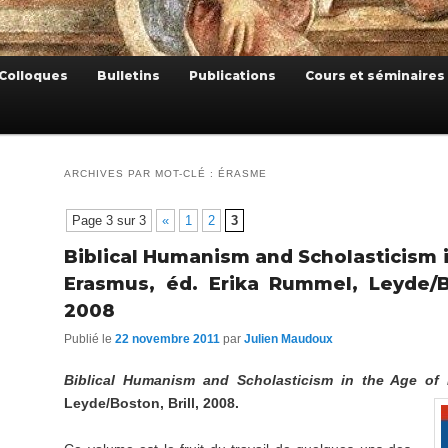
Colloques
Bulletins
Publications
Cours et séminaires
ARCHIVES PAR MOT-CLÉ :
ÉRASME
Page 3 sur 3
«
1
2
3
Biblical Humanism and Scholasticism i
Erasmus, éd. Erika Rummel, Leyde/Bo
2008
Publié le
22 novembre 2011
par
Julien Maudoux
Biblical Humanism and Scholasticism in the Age of
Leyde/Boston, Brill, 2008.