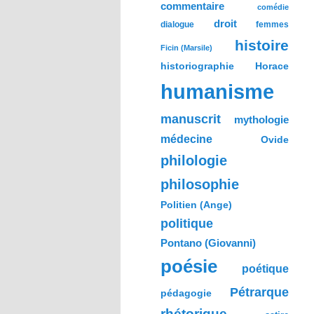
commentaire
comédie
droit
dialogue
femmes
histoire
Ficin (Marsile)
historiographie
Horace
humanisme
manuscrit
mythologie
médecine
Ovide
philologie
philosophie
Politien (Ange)
politique
Pontano (Giovanni)
poésie
poétique
Pétrarque
pédagogie
rhétorique