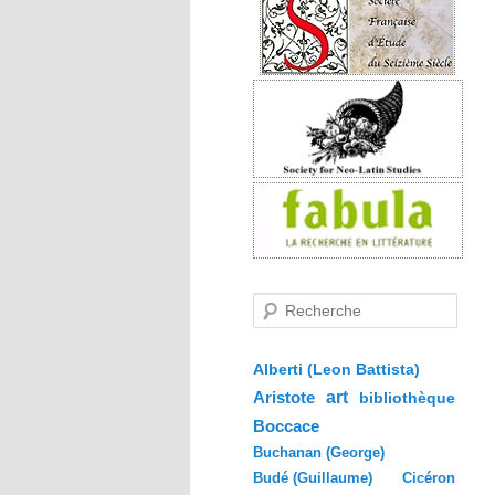
R
e
c
h
e
Alberti (Leon Battista)
r
Aristote
art
bibliothèque
c
h
Boccace
e
Buchanan (George)
Budé (Guillaume)
Cicéron