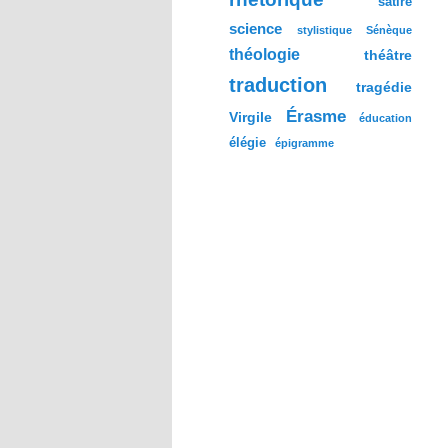
satire
science
stylistique
Sénèque
théologie
théâtre
traduction
tragédie
Érasme
Virgile
éducation
élégie
épigramme